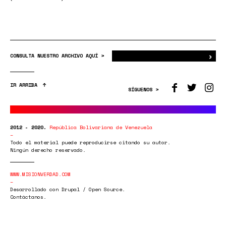
›
Bus
CONSULTA NUESTRO ARCHIVO AQUÍ >
IR ARRIBA
SÍGUENOS >
2012 - 2020.
República Bolivariana de Venezuela
Todo el material puede reproducirse citando su autor.
Ningún derecho reservado.
WWW.MISIONVERDAD.COM
Desarrollado con Drupal / Open Source.
Contáctanos.