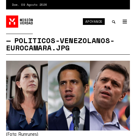
Pasar
Dom. 09 Agosto 2026
al
contenido
APÓYANOS
principal
Tog
nav
Toggle
POLITICOS-VENEZOLANOS-
EUROCAMARA.JPG
search
(Foto: Runrunes)