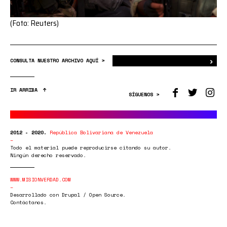
(Foto: Reuters)
›
Bus
CONSULTA NUESTRO ARCHIVO AQUÍ >
IR ARRIBA
SÍGUENOS >
2012 - 2020.
República Bolivariana de Venezuela
Todo el material puede reproducirse citando su autor.
Ningún derecho reservado.
WWW.MISIONVERDAD.COM
Desarrollado con Drupal / Open Source.
Contáctanos.