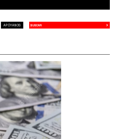
›
Buscar
APÓYANOS