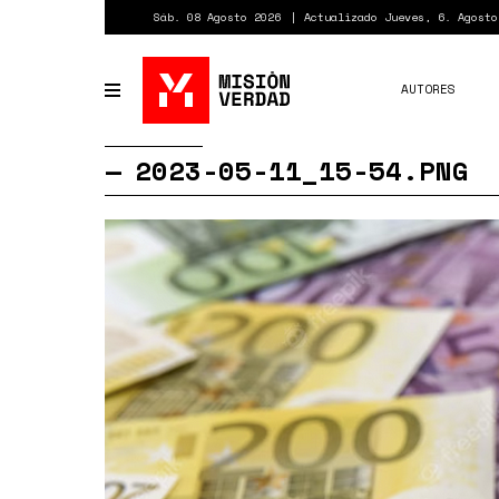
Pasar
Sáb. 08 Agosto 2026
Actualizado Jueves, 6. Agosto
al
contenido
principal
AUTORES
Toggle
navigation
2023-05-11_15-54.PNG