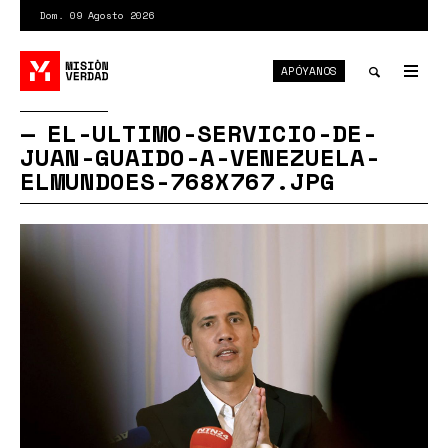
Pasar
Dom. 09 Agosto 2026
al
contenido
APÓYANOS
principal
Tog
nav
Toggle
EL-ULTIMO-SERVICIO-DE-
JUAN-GUAIDO-A-VENEZUELA-
search
ELMUNDOES-768X767.JPG