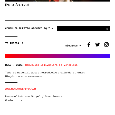
(Foto: Archivo)
›
Bus
CONSULTA NUESTRO ARCHIVO AQUÍ >
IR ARRIBA
SÍGUENOS >
2012 - 2020.
República Bolivariana de Venezuela
Todo el material puede reproducirse citando su autor.
Ningún derecho reservado.
WWW.MISIONVERDAD.COM
Desarrollado con Drupal / Open Source.
Contáctanos.