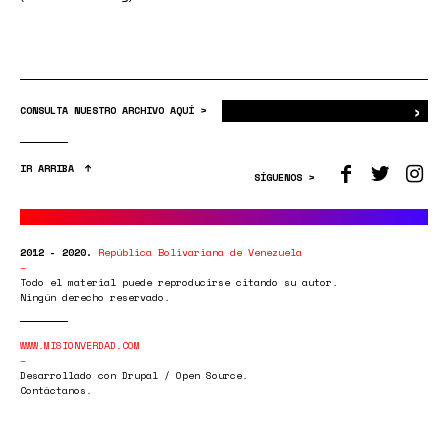
›
Bus
CONSULTA NUESTRO ARCHIVO AQUÍ >
IR ARRIBA
SÍGUENOS >
2012 - 2020.
República Bolivariana de Venezuela
Todo el material puede reproducirse citando su autor.
Ningún derecho reservado.
WWW.MISIONVERDAD.COM
Desarrollado con Drupal / Open Source.
Contáctanos.