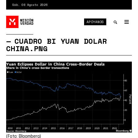
Pasar
Sáb. 08 Agosto 2026
al
contenido
APÓYANOS
principal
Tog
nav
Toggle
CUADRO BI YUAN DOLAR
CHINA.PNG
search
(Foto: Bloomberg)