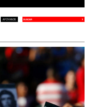
›
Buscar
APÓYANOS