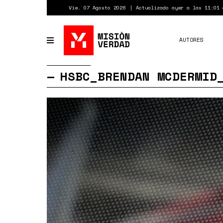
Pasar
Vie. 07 Agosto 2026
Actualizado ayer a las 11:01 
al
contenido
principal
AUTORES
Toggle
navigation
HSBC_BRENDAN MCDERMID