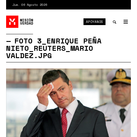
Pasar
Jue. 06 Agosto 2026
al
contenido
APÓYANOS
principal
Tog
nav
Toggle
FOTO 3_ENRIQUE PEÑA
NIETO_REUTERS_MARIO
search
VALDEZ.JPG