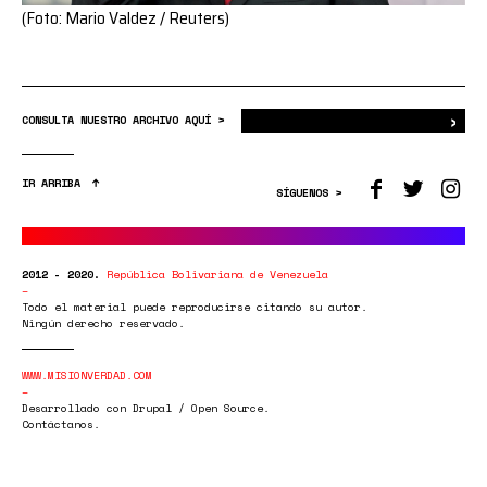
(Foto: Mario Valdez / Reuters)
›
Bus
CONSULTA NUESTRO ARCHIVO AQUÍ >
IR ARRIBA
SÍGUENOS >
2012 - 2020.
República Bolivariana de Venezuela
Todo el material puede reproducirse citando su autor.
Ningún derecho reservado.
WWW.MISIONVERDAD.COM
Desarrollado con Drupal / Open Source.
Contáctanos.