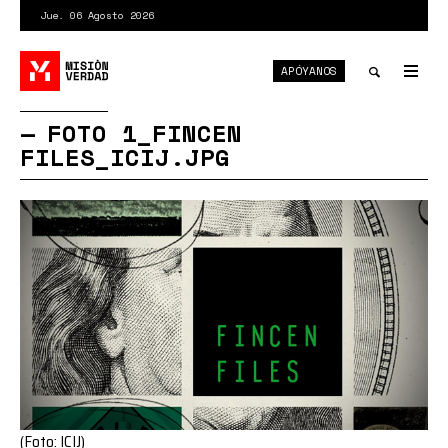
Pasar
Jue. 06 Agosto 2026
al
contenido
APÓYANOS
principal
Tog
nav
Toggle
FOTO 1_FINCEN
FILES_ICIJ.JPG
search
(Foto: ICIJ)