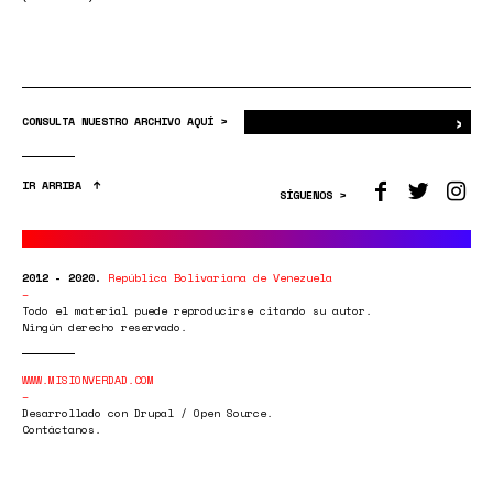
›
Bus
CONSULTA NUESTRO ARCHIVO AQUÍ >
IR ARRIBA
SÍGUENOS >
2012 - 2020.
República Bolivariana de Venezuela
Todo el material puede reproducirse citando su autor.
Ningún derecho reservado.
WWW.MISIONVERDAD.COM
Desarrollado con Drupal / Open Source.
Contáctanos.