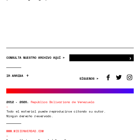
›
Bus
CONSULTA NUESTRO ARCHIVO AQUÍ >
IR ARRIBA
SÍGUENOS >
2012 - 2020.
República Bolivariana de Venezuela
Todo el material puede reproducirse citando su autor.
Ningún derecho reservado.
WWW.MISIONVERDAD.COM