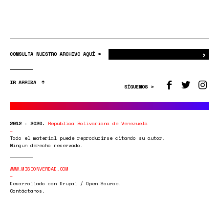
›
Bus
CONSULTA NUESTRO ARCHIVO AQUÍ >
IR ARRIBA
SÍGUENOS >
2012 - 2020.
República Bolivariana de Venezuela
Todo el material puede reproducirse citando su autor.
Ningún derecho reservado.
WWW.MISIONVERDAD.COM
Desarrollado con Drupal / Open Source.
Contáctanos.