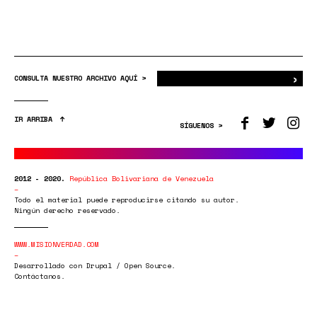
›
Bus
CONSULTA NUESTRO ARCHIVO AQUÍ >
IR ARRIBA
SÍGUENOS >
2012 - 2020.
República Bolivariana de Venezuela
Todo el material puede reproducirse citando su autor.
Ningún derecho reservado.
WWW.MISIONVERDAD.COM
Desarrollado con Drupal / Open Source.
Contáctanos.