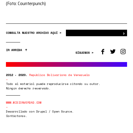
(Foto: Counterpunch)
›
Bus
CONSULTA NUESTRO ARCHIVO AQUÍ >
IR ARRIBA
SÍGUENOS >
2012 - 2020.
República Bolivariana de Venezuela
Todo el material puede reproducirse citando su autor.
Ningún derecho reservado.
WWW.MISIONVERDAD.COM
Desarrollado con Drupal / Open Source.
Contáctanos.