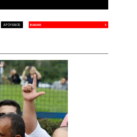
›
Buscar
APÓYANOS