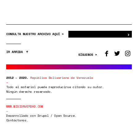
›
Bus
CONSULTA NUESTRO ARCHIVO AQUÍ >
IR ARRIBA
SÍGUENOS >
2012 - 2020.
República Bolivariana de Venezuela
Todo el material puede reproducirse citando su autor.
Ningún derecho reservado.
WWW.MISIONVERDAD.COM
Desarrollado con Drupal / Open Source.
Contáctanos.