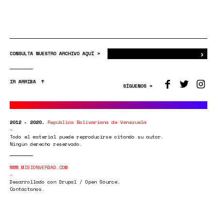
›
Bus
CONSULTA NUESTRO ARCHIVO AQUÍ >
IR ARRIBA
SÍGUENOS >
2012 - 2020.
República Bolivariana de Venezuela
Todo el material puede reproducirse citando su autor.
Ningún derecho reservado.
WWW.MISIONVERDAD.COM
Desarrollado con Drupal / Open Source.
Contáctanos.