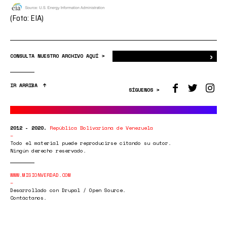
(Foto: EIA)
›
Bus
CONSULTA NUESTRO ARCHIVO AQUÍ >
IR ARRIBA
SÍGUENOS >
2012 - 2020.
República Bolivariana de Venezuela
Todo el material puede reproducirse citando su autor.
Ningún derecho reservado.
WWW.MISIONVERDAD.COM
Desarrollado con Drupal / Open Source.
Contáctanos.