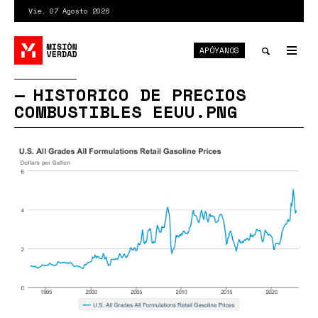
Pasar
Vie. 07 Agosto 2026
al
contenido
APÓYANOS
principal
Tog
nav
Toggle
HISTORICO DE PRECIOS
COMBUSTIBLES EEUU.PNG
search