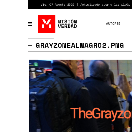
Pasar
Vie. 07 Agosto 2026
Actualizado ayer a las 11:01 
al
contenido
principal
AUTORES
Toggle
navigation
GRAYZONEALMAGRO2.PNG