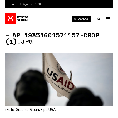
Pasar
Lun. 10 Agosto 2026
al
contenido
APÓYANOS
principal
Tog
nav
Toggle
AP_19351601571157-CROP
(1).JPG
search
(Foto: Graeme Sloan/Sipa USA)