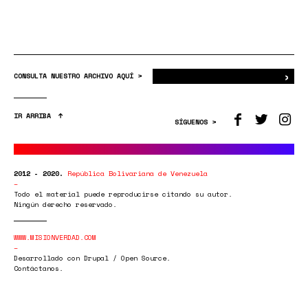
›
Bus
CONSULTA NUESTRO ARCHIVO AQUÍ >
IR ARRIBA
SÍGUENOS >
2012 - 2020.
República Bolivariana de Venezuela
Todo el material puede reproducirse citando su autor.
Ningún derecho reservado.
WWW.MISIONVERDAD.COM
Desarrollado con Drupal / Open Source.
Contáctanos.