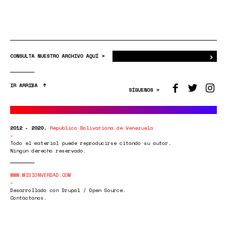
›
Bus
CONSULTA NUESTRO ARCHIVO AQUÍ >
IR ARRIBA
SÍGUENOS >
2012 - 2020.
República Bolivariana de Venezuela
Todo el material puede reproducirse citando su autor.
Ningún derecho reservado.
WWW.MISIONVERDAD.COM
Desarrollado con Drupal / Open Source.
Contáctanos.