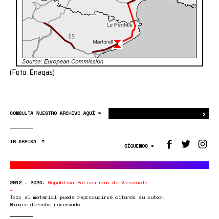
(Foto: Enagas)
›
Bus
CONSULTA NUESTRO ARCHIVO AQUÍ >
IR ARRIBA
SÍGUENOS >
2012 - 2020.
República Bolivariana de Venezuela
Todo el material puede reproducirse citando su autor.
Ningún derecho reservado.