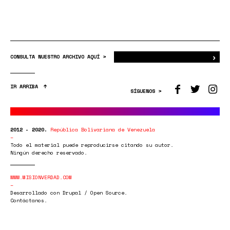
›
Bus
CONSULTA NUESTRO ARCHIVO AQUÍ >
IR ARRIBA
SÍGUENOS >
2012 - 2020.
República Bolivariana de Venezuela
Todo el material puede reproducirse citando su autor.
Ningún derecho reservado.
WWW.MISIONVERDAD.COM
Desarrollado con Drupal / Open Source.
Contáctanos.