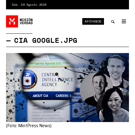
Pasar
Sáb. 08 Agosto 2026
al
contenido
APÓYANOS
principal
Tog
nav
Toggle
CIA GOOGLE.JPG
search
(Foto: MintPress News)