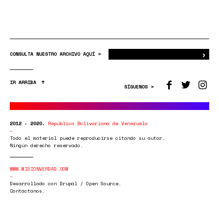
›
Bus
CONSULTA NUESTRO ARCHIVO AQUÍ >
IR ARRIBA
SÍGUENOS >
2012 - 2020.
República Bolivariana de Venezuela
Todo el material puede reproducirse citando su autor.
Ningún derecho reservado.
WWW.MISIONVERDAD.COM
Desarrollado con Drupal / Open Source.
Contáctanos.