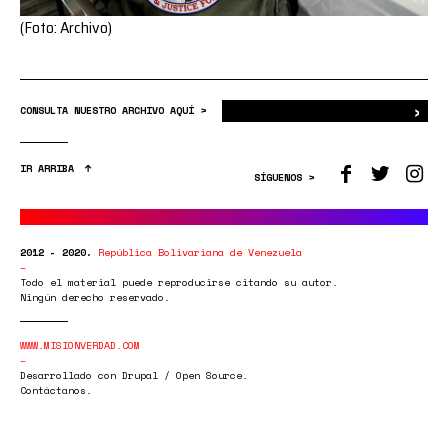
(Foto: Archivo)
›
Bus
CONSULTA NUESTRO ARCHIVO AQUÍ >
IR ARRIBA
SÍGUENOS >
2012 - 2020.
República Bolivariana de Venezuela
Todo el material puede reproducirse citando su autor.
Ningún derecho reservado.
WWW.MISIONVERDAD.COM
Desarrollado con Drupal / Open Source.
Contáctanos.