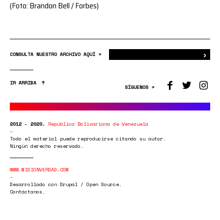
(Foto: Brandon Bell / Forbes)
›
Bus
CONSULTA NUESTRO ARCHIVO AQUÍ >
IR ARRIBA
SÍGUENOS >
2012 - 2020.
República Bolivariana de Venezuela
Todo el material puede reproducirse citando su autor.
Ningún derecho reservado.
WWW.MISIONVERDAD.COM
Desarrollado con Drupal / Open Source.
Contáctanos.