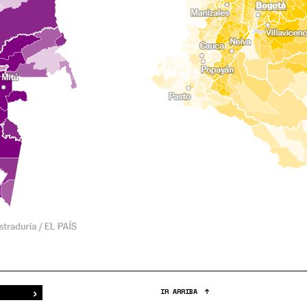
›
Buscar
IR ARRIBA