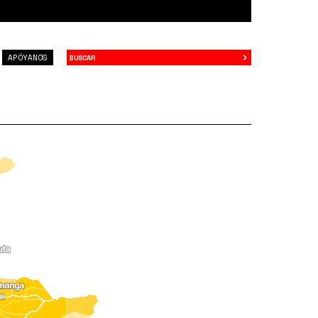
›
Buscar
APÓYANOS