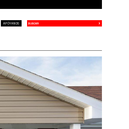
›
Buscar
APÓYANOS