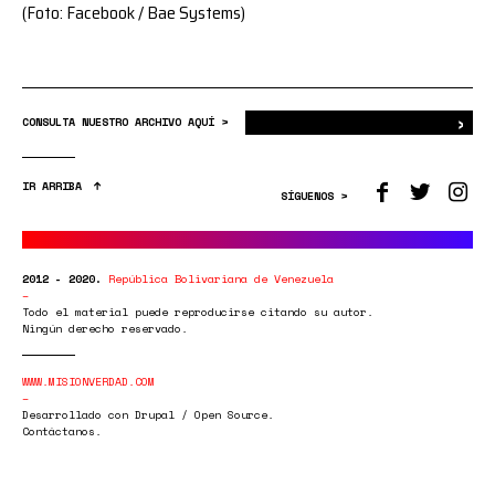
(Foto: Facebook / Bae Systems)
›
Bus
CONSULTA NUESTRO ARCHIVO AQUÍ >
IR ARRIBA
SÍGUENOS >
2012 - 2020.
República Bolivariana de Venezuela
Todo el material puede reproducirse citando su autor.
Ningún derecho reservado.
WWW.MISIONVERDAD.COM
Desarrollado con Drupal / Open Source.
Contáctanos.