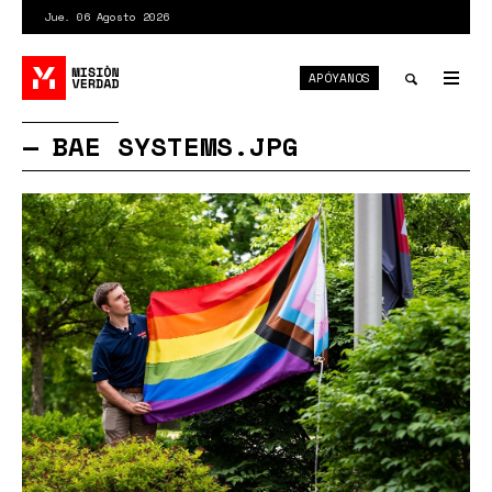
Pasar
Jue. 06 Agosto 2026
al
contenido
APÓYANOS
principal
Tog
nav
Toggle
BAE SYSTEMS.JPG
search