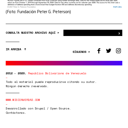
(Foto: Fundación Peter G. Peterson)
›
Bus
CONSULTA NUESTRO ARCHIVO AQUÍ >
IR ARRIBA
SÍGUENOS >
2012 - 2020.
República Bolivariana de Venezuela
Todo el material puede reproducirse citando su autor.
Ningún derecho reservado.
WWW.MISIONVERDAD.COM
Desarrollado con Drupal / Open Source.
Contáctanos.