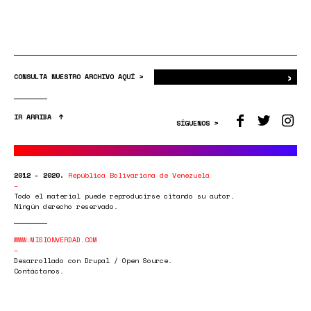
›
Bus
CONSULTA NUESTRO ARCHIVO AQUÍ >
IR ARRIBA
SÍGUENOS >
2012 - 2020.
República Bolivariana de Venezuela
Todo el material puede reproducirse citando su autor.
Ningún derecho reservado.
WWW.MISIONVERDAD.COM
Desarrollado con Drupal / Open Source.
Contáctanos.