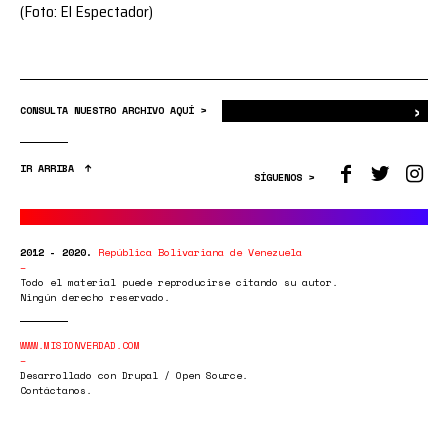
(Foto: El Espectador)
›
Bus
CONSULTA NUESTRO ARCHIVO AQUÍ >
IR ARRIBA
SÍGUENOS >
2012 - 2020.
República Bolivariana de Venezuela
Todo el material puede reproducirse citando su autor.
Ningún derecho reservado.
WWW.MISIONVERDAD.COM
Desarrollado con Drupal / Open Source.
Contáctanos.