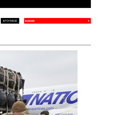
›
Buscar
APÓYANOS