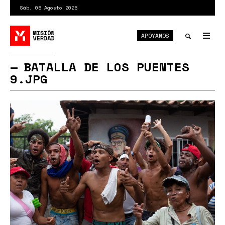
Pasar
Sáb. 08 Agosto 2026
al
contenido
APÓYANOS
principal
Tog
nav
Toggle
BATALLA DE LOS PUENTES
9.JPG
search