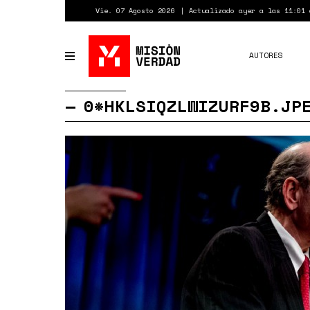
Pasar
Vie. 07 Agosto 2026
Actualizado ayer a las 11:01 
al
contenido
principal
AUTORES
Toggle
navigation
0*HKLSIQZLWIZURF9B.JP