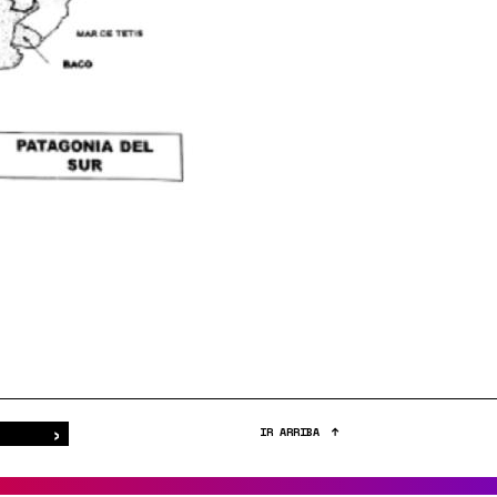
›
Buscar
IR ARRIBA