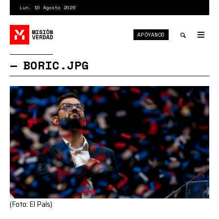
Pasar
Lun. 10 Agosto 2026
al
contenido
APÓYANOS
principal
Tog
nav
Toggle
BORIC.JPG
search
(Foto: El País)