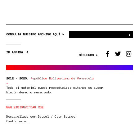
›
Bus
CONSULTA NUESTRO ARCHIVO AQUÍ >
IR ARRIBA
SÍGUENOS >
2012 - 2020.
República Bolivariana de Venezuela
Todo el material puede reproducirse citando su autor.
Ningún derecho reservado.
WWW.MISIONVERDAD.COM
Desarrollado con Drupal / Open Source.
Contáctanos.