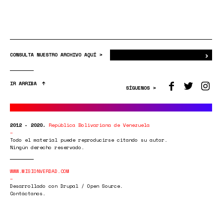
›
Bus
CONSULTA NUESTRO ARCHIVO AQUÍ >
IR ARRIBA
SÍGUENOS >
2012 - 2020.
República Bolivariana de Venezuela
Todo el material puede reproducirse citando su autor.
Ningún derecho reservado.
WWW.MISIONVERDAD.COM
Desarrollado con Drupal / Open Source.
Contáctanos.