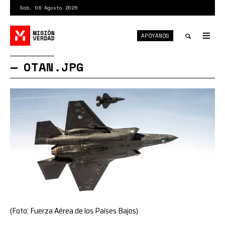
Pasar
Sáb. 08 Agosto 2026
al
contenido
APÓYANOS
principal
Tog
nav
Toggle
OTAN.JPG
search
(Foto: Fuerza Aérea de los Países Bajos)