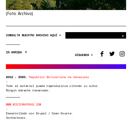
(Foto: Archivo)
›
Bus
CONSULTA NUESTRO ARCHIVO AQUÍ >
IR ARRIBA
SÍGUENOS >
2012 - 2020.
República Bolivariana de Venezuela
Todo el material puede reproducirse citando su autor.
Ningún derecho reservado.
WWW.MISIONVERDAD.COM
Desarrollado con Drupal / Open Source.
Contáctanos.