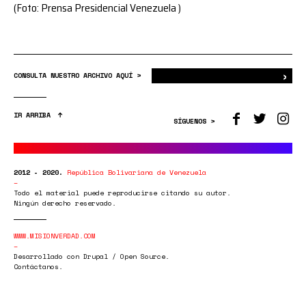
(Foto: Prensa Presidencial Venezuela )
›
Bus
CONSULTA NUESTRO ARCHIVO AQUÍ >
IR ARRIBA
SÍGUENOS >
2012 - 2020.
República Bolivariana de Venezuela
Todo el material puede reproducirse citando su autor.
Ningún derecho reservado.
WWW.MISIONVERDAD.COM
Desarrollado con Drupal / Open Source.
Contáctanos.