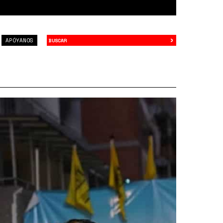
›
Buscar
APÓYANOS