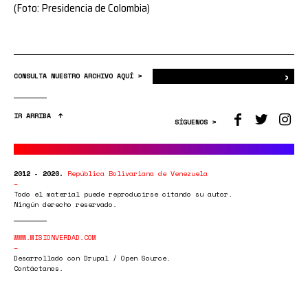
(Foto: Presidencia de Colombia)
›
Bus
CONSULTA NUESTRO ARCHIVO AQUÍ >
IR ARRIBA
SÍGUENOS >
2012 - 2020.
República Bolivariana de Venezuela
Todo el material puede reproducirse citando su autor.
Ningún derecho reservado.
WWW.MISIONVERDAD.COM
Desarrollado con Drupal / Open Source.
Contáctanos.