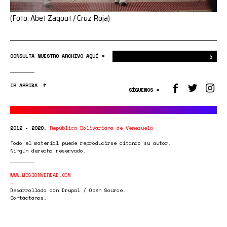
(Foto: Abet Zagout / Cruz Roja)
›
Bus
CONSULTA NUESTRO ARCHIVO AQUÍ >
IR ARRIBA
SÍGUENOS >
2012 - 2020.
República Bolivariana de Venezuela
Todo el material puede reproducirse citando su autor.
Ningún derecho reservado.
WWW.MISIONVERDAD.COM
Desarrollado con Drupal / Open Source.
Contáctanos.