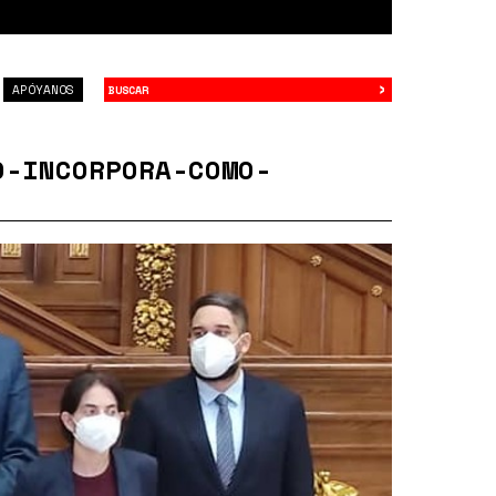
›
Buscar
APÓYANOS
O-INCORPORA-COMO-