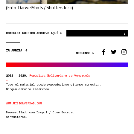
(Foto: DarwelShots / Shutterstock)
›
Bus
CONSULTA NUESTRO ARCHIVO AQUÍ >
IR ARRIBA
SÍGUENOS >
2012 - 2020.
República Bolivariana de Venezuela
Todo el material puede reproducirse citando su autor.
Ningún derecho reservado.
WWW.MISIONVERDAD.COM
Desarrollado con Drupal / Open Source.
Contáctanos.