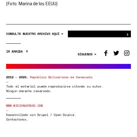
(Foto: Marina de los EEUU)
›
Bus
CONSULTA NUESTRO ARCHIVO AQUÍ >
IR ARRIBA
SÍGUENOS >
2012 - 2020.
República Bolivariana de Venezuela
Todo el material puede reproducirse citando su autor.
Ningún derecho reservado.
WWW.MISIONVERDAD.COM
Desarrollado con Drupal / Open Source.
Contáctanos.