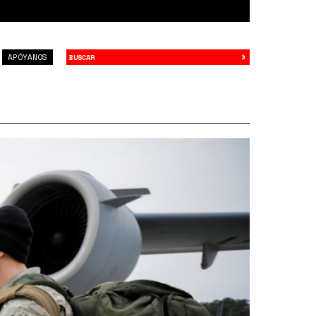
›
Buscar
APÓYANOS