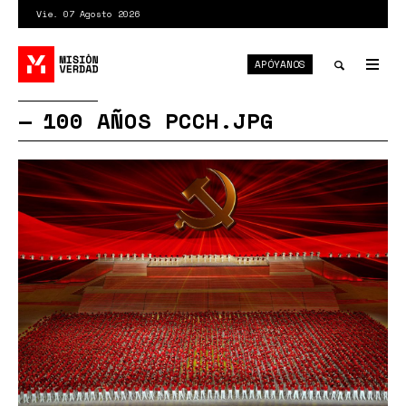
Pasar
Vie. 07 Agosto 2026
al
contenido
APÓYANOS
principal
Tog
nav
Toggle
100 AÑOS PCCH.JPG
search