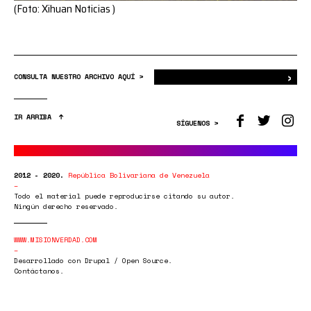
(Foto: Xihuan Noticias )
›
Bus
CONSULTA NUESTRO ARCHIVO AQUÍ >
IR ARRIBA
SÍGUENOS >
2012 - 2020.
República Bolivariana de Venezuela
Todo el material puede reproducirse citando su autor.
Ningún derecho reservado.
WWW.MISIONVERDAD.COM
Desarrollado con Drupal / Open Source.
Contáctanos.