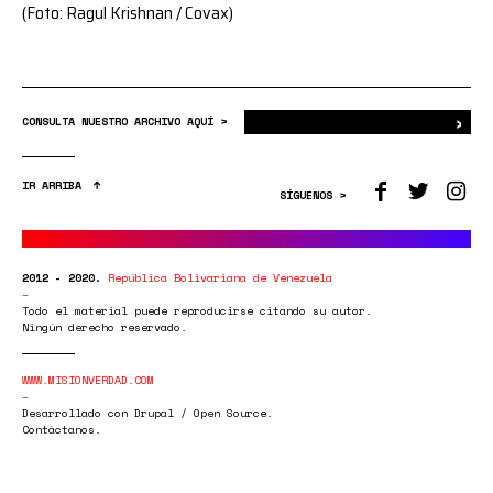
(Foto: Ragul Krishnan / Covax)
›
Bus
CONSULTA NUESTRO ARCHIVO AQUÍ >
IR ARRIBA
SÍGUENOS >
2012 - 2020.
República Bolivariana de Venezuela
Todo el material puede reproducirse citando su autor.
Ningún derecho reservado.
WWW.MISIONVERDAD.COM
Desarrollado con Drupal / Open Source.
Contáctanos.