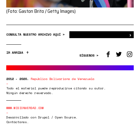
(Foto: Gaston Brito / Getty Images)
›
Bus
CONSULTA NUESTRO ARCHIVO AQUÍ >
IR ARRIBA
SÍGUENOS >
2012 - 2020.
República Bolivariana de Venezuela
Todo el material puede reproducirse citando su autor.
Ningún derecho reservado.
WWW.MISIONVERDAD.COM
Desarrollado con Drupal / Open Source.
Contáctanos.