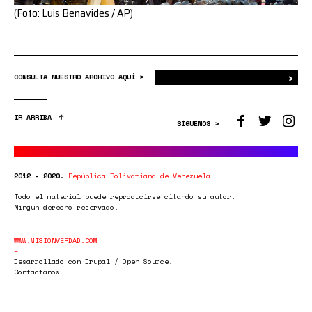
(Foto: Luis Benavides / AP)
›
Bus
CONSULTA NUESTRO ARCHIVO AQUÍ >
IR ARRIBA
SÍGUENOS >
2012 - 2020.
República Bolivariana de Venezuela
Todo el material puede reproducirse citando su autor.
Ningún derecho reservado.
WWW.MISIONVERDAD.COM
Desarrollado con Drupal / Open Source.
Contáctanos.