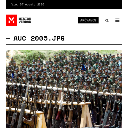
Pasar
Vie. 07 Agosto 2026
al
contenido
APÓYANOS
principal
Tog
nav
Toggle
AUC 2005.JPG
search